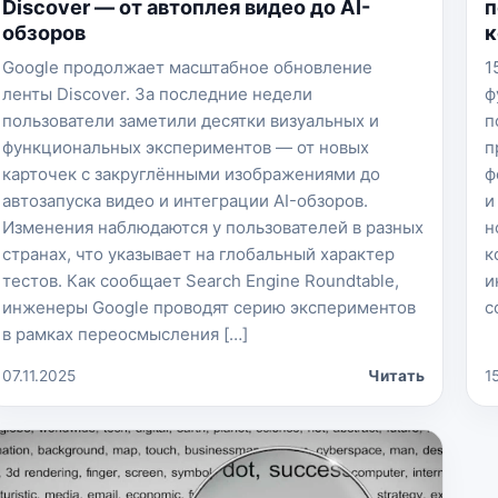
Discover — от автоплея видео до AI-
п
обзоров
к
Google продолжает масштабное обновление
1
ленты Discover. За последние недели
ф
пользователи заметили десятки визуальных и
п
функциональных экспериментов — от новых
п
карточек с закруглёнными изображениями до
ф
автозапуска видео и интеграции AI-обзоров.
и
Изменения наблюдаются у пользователей в разных
н
странах, что указывает на глобальный характер
к
тестов. Как сообщает Search Engine Roundtable,
и
инженеры Google проводят серию экспериментов
с
в рамках переосмысления […]
07.11.2025
Читать
1