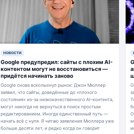
НОВОСТИ
Google предупредил: сайты с плохим AI-
G
контентом могут не восстановиться —
а
придётся начинать заново
ш
Google снова всколыхнул рынок: Джон Мюллер
G
заявил, что сайты, доведённые до «плохого
з
состояния» из-за низкокачественного AI-контента,
Т
могут никогда не вернуться в поиск простым
б
редактированием. Иногда единственный путь —
О
начать всё с нуля. Я читаю заявления Мюллера уже
м
больше десяти лет, и редко когда он говорит
и