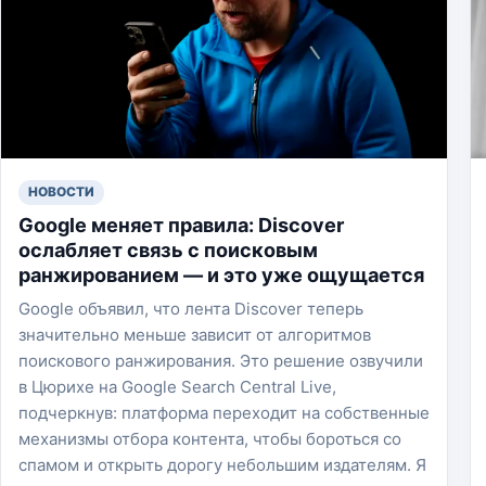
НОВОСТИ
Google меняет правила: Discover
ослабляет связь с поисковым
ранжированием — и это уже ощущается
Google объявил, что лента Discover теперь
значительно меньше зависит от алгоритмов
поискового ранжирования. Это решение озвучили
в Цюрихе на Google Search Central Live,
подчеркнув: платформа переходит на собственные
механизмы отбора контента, чтобы бороться со
спамом и открыть дорогу небольшим издателям. Я