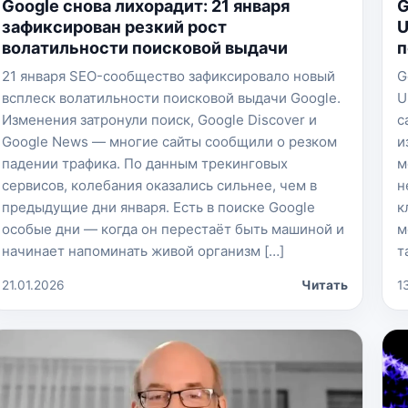
Google снова лихорадит: 21 января
G
зафиксирован резкий рост
U
волатильности поисковой выдачи
п
21 января SEO-сообщество зафиксировало новый
G
всплеск волатильности поисковой выдачи Google.
U
Изменения затронули поиск, Google Discover и
с
Google News — многие сайты сообщили о резком
и
падении трафика. По данным трекинговых
м
сервисов, колебания оказались сильнее, чем в
н
предыдущие дни января. Есть в поиске Google
к
особые дни — когда он перестаёт быть машиной и
м
начинает напоминать живой организм […]
т
21.01.2026
Читать
1