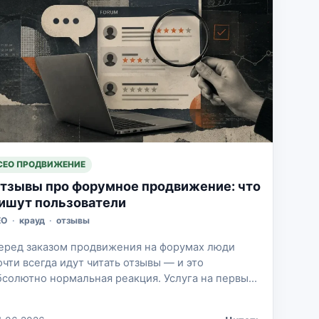
СЕО ПРОДВИЖЕНИЕ
тзывы про форумное продвижение: что
ишут пользователи
EO
·
крауд
·
отзывы
еред заказом продвижения на форумах люди
очти всегда идут читать отзывы — и это
бсолютно нормальная реакция. Услуга на первый
згляд кажется простой: нашли форум, написали
ообщение, поставили ссылку. Но на практике