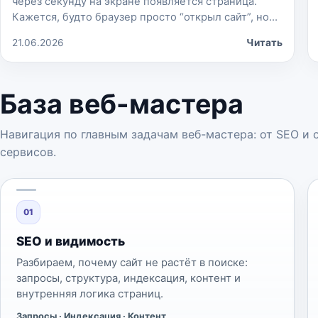
через секунду на экране появляется страница.
Кажется, будто браузер просто “открыл сайт”, но
внутри происходит цепочка действий: браузер
21.06.2026
Читать
разбирает адрес, находит нужный сервер,
отправляет запрос, получает HTML и собирает из
него видимую страницу. Путаница начинается из-
База веб-мастера
за похожих терминов: HTML, HTTP, HTTPS, URL,
домен, .com, .ru, .net. Они […]
Навигация по главным задачам веб-мастера: от SEO и 
сервисов.
01
SEO и видимость
Разбираем, почему сайт не растёт в поиске:
запросы, структура, индексация, контент и
внутренняя логика страниц.
Запросы · Индексация · Контент