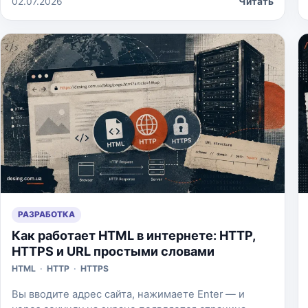
02.07.2026
Читать
Cookie-баннер — потому что “так надо”. А потом
оказывается, что чат никто не обслуживает,
календарь живёт отдельно от реального
расписания, а баннер перекрывает половину
экрана на мобильном. Поэтому […]
РАЗРАБОТКА
Как работает HTML в интернете: HTTP,
HTTPS и URL простыми словами
HTML
·
HTTP
·
HTTPS
Вы вводите адрес сайта, нажимаете Enter — и