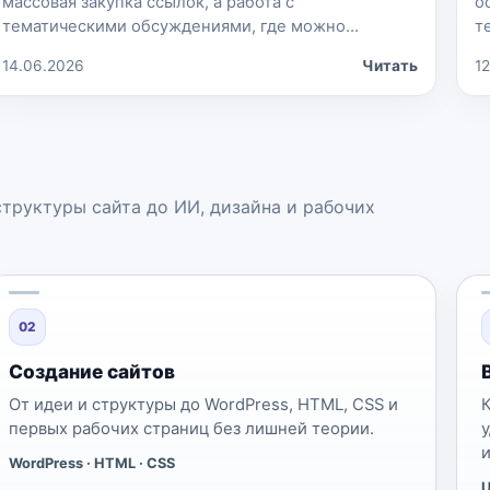
массовая закупка ссылок, а работа с
о
тематическими обсуждениями, где можно
т
получить переходы, упоминания бренда и
2
14.06.2026
Читать
1
дополнительные сигналы доверия. Форумы могут
с
помогать SEO за счёт крауд-ссылок, реферального
о
трафика, брендовых упоминаний и
ф
репутационного эффекта. Но сами по себе они не
р
гарантируют выход сайта в топ Яндекса или
к
Google. Например, для […]
структуры сайта до ИИ, дизайна и рабочих
02
Создание сайтов
От идеи и структуры до WordPress, HTML, CSS и
первых рабочих страниц без лишней теории.
WordPress · HTML · CSS
U