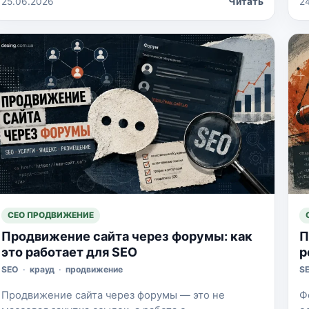
25.06.2026
Читать
2
и
отдельными фрагментами кода. Но я бы не
п
относился к такому результату как к готовому
ф
бизнес-сайту. Нейросеть для создания сайтов
с
хорошо помогает на старте, когда перед вами
пустая страница и непонятно, с чего […]
СЕО ПРОДВИЖЕНИЕ
Продвижение сайта через форумы: как
П
это работает для SEO
р
SEO
·
крауд
·
продвижение
S
Продвижение сайта через форумы — это не
Ф