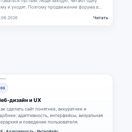
ставаться пустым: люди заходят, читают одну
ему и уходят. Поэтому продвижение форума в
026 году — это не только SEO, реклама или
2.06.2026
Читать
оцсети, а система, где пользователи находят
тветы, задают вопросы, возвращаются и
ормируют живое сообщество. Сильный форум
астёт за счёт трёх вещей: понятной структуры,
ачественного пользовательского контента […]
03
Веб-дизайн и UX
Как сделать сайт понятнее, аккуратнее и
удобнее: адаптивность, интерфейсы, визуальная
иерархия и поведение пользователя.
X · Адаптивность · Интерфейс