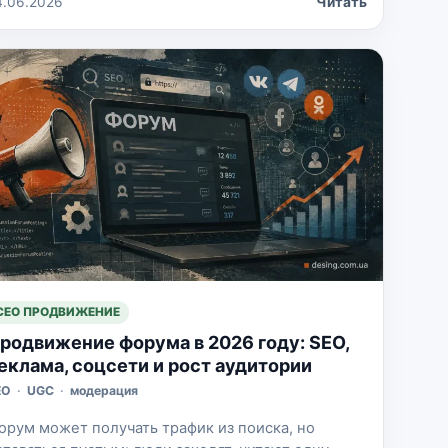
4.06.2026
Читать
менно в этой «простоте» чаще всего и прячутся
роблемы. Я бы не советовал смотреть на
орумное продвижение только как на покупку
сылок. В […]
СЕО ПРОДВИЖЕНИЕ
родвижение форума в 2026 году: SEO,
еклама, соцсети и рост аудитории
EO
·
UGC
·
модерация
орум может получать трафик из поиска, но