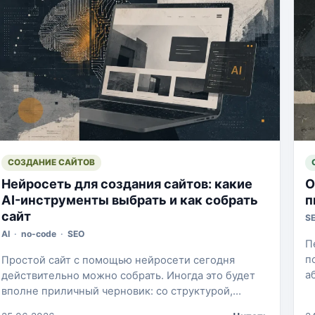
СОЗДАНИЕ САЙТОВ
Нейросеть для создания сайтов: какие
О
AI-инструменты выбрать и как собрать
п
сайт
S
AI
·
no-code
·
SEO
П
п
Простой сайт с помощью нейросети сегодня
а
действительно можно собрать. Иногда это будет
в
вполне приличный черновик: со структурой,
с
текстами, визуальной идеей, SEO-основой и даже