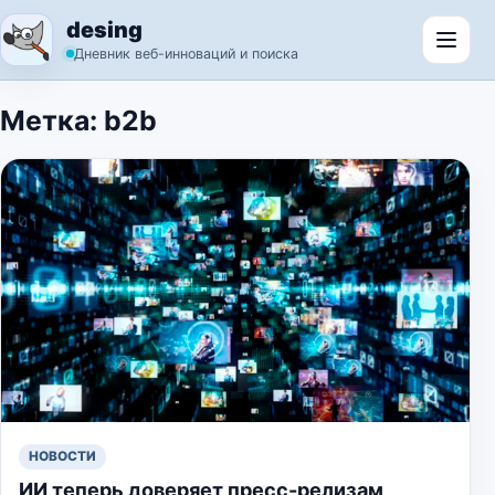
Перейти к содержимому
desing
Откр
Дневник веб-инноваций и поиска
Метка:
b2b
НОВОСТИ
ИИ теперь доверяет пресс-релизам