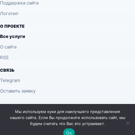
Поддержка сайта
Логотип
О ПРОЕКТЕ
Все услуги
О сайте
RSS
СВЯЗЬ
Telegram
Оставить заявку
© 2026 desing.com.ua — материалы о SEO, веб-дизайне,
Мы используем куки для наилучшего представления
разработке, поиске и ИИ для веб-мастеров.
нашего сайта. Если Вы продолжите использовать сайт, мы
будем считать что Вас это устраивает.
Сайт помогает разбираться в поиске, контенте, интерфейсах
и инструментах без лишней воды.
Ок