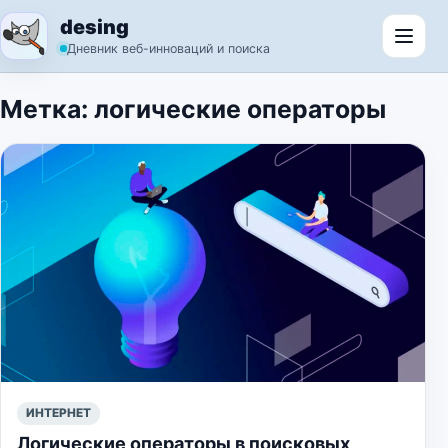
Перейти к содержимому
desing
Откр
Дневник веб-инноваций и поиска
Метка:
логические операторы
ИНТЕРНЕТ
Логические операторы в поисковых