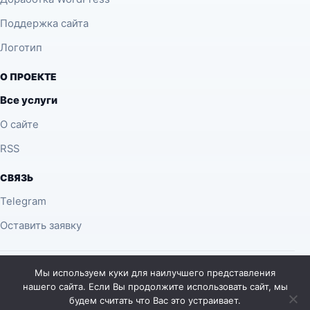
Поддержка сайта
Логотип
О ПРОЕКТЕ
Все услуги
О сайте
RSS
СВЯЗЬ
Telegram
Оставить заявку
© 2026 desing.com.ua — материалы о SEO, веб-дизайне,
Мы используем куки для наилучшего представления
разработке, поиске и ИИ для веб-мастеров.
нашего сайта. Если Вы продолжите использовать сайт, мы
будем считать что Вас это устраивает.
Сайт помогает разбираться в поиске, контенте, интерфейсах