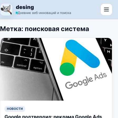
Перейти к содержимому
desing
Откр
Дневник веб-инноваций и поиска
Метка:
поисковая система
НОВОСТИ
Google подтвердил: реклама Google Ads