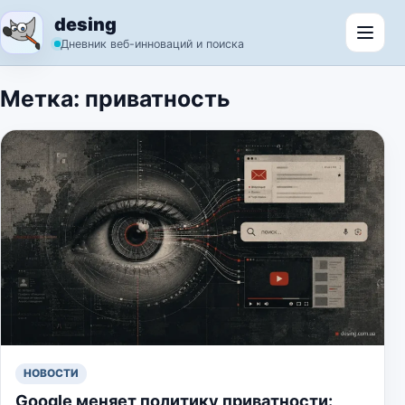
Перейти к содержимому
desing
Откр
Дневник веб-инноваций и поиска
Метка:
приватность
НОВОСТИ
Google меняет политику приватности: