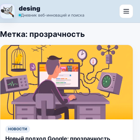
Перейти к содержимому
desing
Откр
Дневник веб-инноваций и поиска
Метка:
прозрачность
НОВОСТИ
Новый подход Google: прозрачность