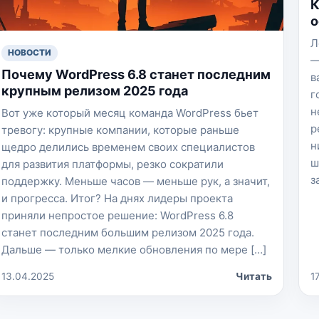
К
о
Л
НОВОСТИ
—
Почему WordPress 6.8 станет последним
в
крупным релизом 2025 года
г
н
Вот уже который месяц команда WordPress бьет
р
тревогу: крупные компании, которые раньше
н
щедро делились временем своих специалистов
ш
для развития платформы, резко сократили
з
поддержку. Меньше часов — меньше рук, а значит,
и прогресса. Итог? На днях лидеры проекта
приняли непростое решение: WordPress 6.8
станет последним большим релизом 2025 года.
Дальше — только мелкие обновления по мере […]
13.04.2025
Читать
1