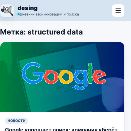
Перейти к содержимому
desing
Откр
Дневник веб-инноваций и поиска
Метка:
structured data
НОВОСТИ
Google упрощает поиск: компания уберёт