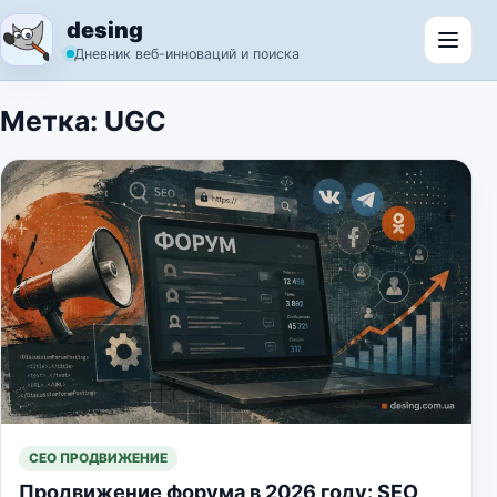
Перейти к содержимому
desing
Откр
Дневник веб-инноваций и поиска
Метка:
UGC
СЕО ПРОДВИЖЕНИЕ
Продвижение форума в 2026 году: SEO,