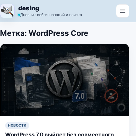
Перейти к содержимому
desing
Откр
Дневник веб-инноваций и поиска
Метка:
WordPress Core
НОВОСТИ
WordPress 7.0 выйдет без совместного