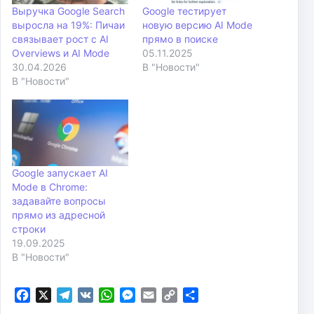
Выручка Google Search
Google тестирует
выросла на 19%: Пичаи
новую версию AI Mode
связывает рост с AI
прямо в поиске
Overviews и AI Mode
05.11.2025
30.04.2026
В "Новости"
В "Новости"
Google запускает AI
Mode в Chrome:
задавайте вопросы
прямо из адресной
строки
19.09.2025
В "Новости"
F
X
T
V
W
M
E
C
О
a
e
K
h
e
m
o
т