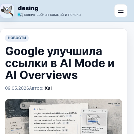
Перейти к содержимому
desing
Откр
Дневник веб-инноваций и поиска
НОВОСТИ
Google улучшила
ссылки в AI Mode и
AI Overviews
09.05.2026
Автор:
Xal