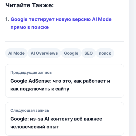
Читайте Также:
c
l
a
s
a
p
п
e
e
t
s
i
y
р
b
g
s
e
l
L
а
Google тестирует новую версию AI Mode
o
r
A
n
i
в
прямо в поиске
o
a
p
g
n
и
k
m
p
e
k
т
r
ь
AI Mode
AI Overviews
Google
SEO
поиск
Навигация по записям
Предыдущая запись
Google AdSense: что это, как работает и
как подключить к сайту
Следующая запись
Google: из-за AI контенту всё важнее
человеческий опыт