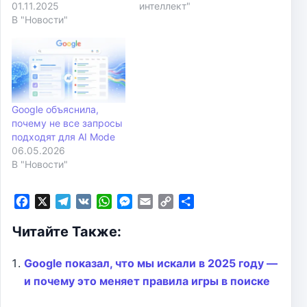
01.11.2025
интеллект"
В "Новости"
Google объяснила,
почему не все запросы
подходят для AI Mode
06.05.2026
В "Новости"
F
X
T
V
W
M
E
C
О
a
e
K
h
e
m
o
т
Читайте Также:
c
l
a
s
a
p
п
e
e
t
s
i
y
р
b
g
s
e
l
L
а
Google показал, что мы искали в 2025 году —
o
r
A
n
i
в
и почему это меняет правила игры в поиске
o
a
p
g
n
и