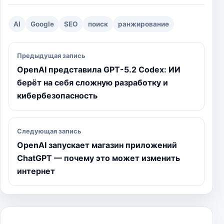
k
m
p
e
k
т
r
ь
AI
Google
SEO
поиск
ранжирование
Навигация по записям
Предыдущая запись
OpenAI представила GPT-5.2 Codex: ИИ
берёт на себя сложную разработку и
кибербезопасность
Следующая запись
OpenAI запускает магазин приложений
ChatGPT — почему это может изменить
интернет