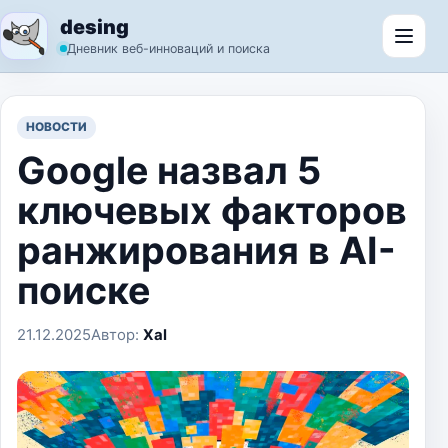
Перейти к содержимому
desing
Откр
Дневник веб-инноваций и поиска
НОВОСТИ
Google назвал 5
ключевых факторов
ранжирования в AI-
поиске
21.12.2025
Автор:
Xal