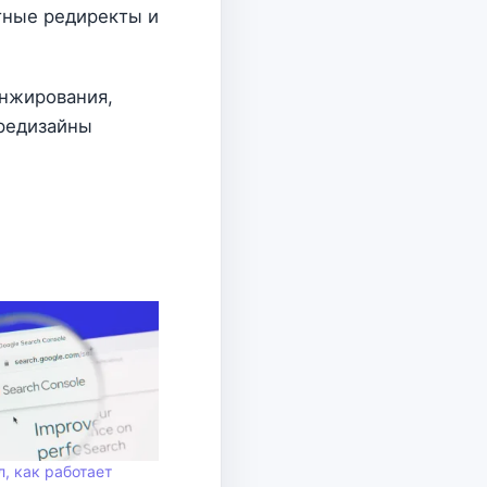
тные редиректы и
анжирования,
 редизайны
, как работает