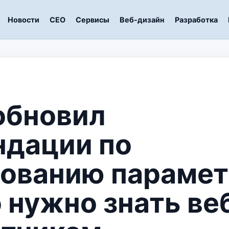
Новости
СЕО
Сервисы
Веб-дизайн
Разработка
обновил
ндации по
зованию параме
о нужно знать ве