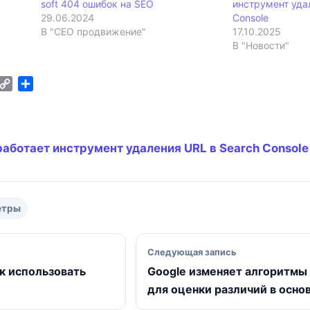
soft 404 ошибок на SEO
инструмент уда
29.06.2024
Console
В "СЕО продвижение"
17.10.2025
В "Новости"
C
О
m
o
т
p
п
y
р
L
а
работает инструмент удаления URL в Search Console
i
в
n
и
k
т
ь
етры
исям
Следующая запись
как использовать
Google изменяет алгоритмы
для оценки различий в осно