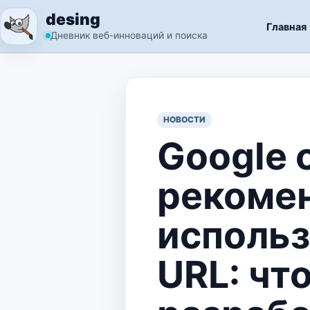
Перейти к содержимому
desing
Главная
Дневник веб-инноваций и поиска
НОВОСТИ
Google 
рекоме
исполь
URL: чт