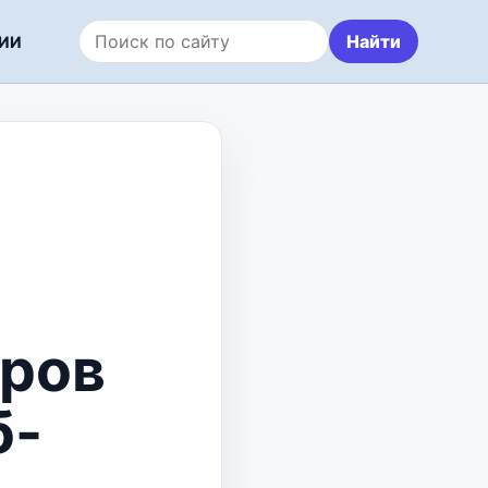
Найти
ИИ
Поиск по сайту
тров
б-