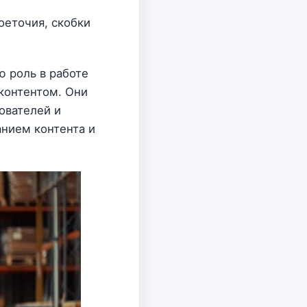
воеточия, скобки
 роль в работе
контентом. Они
ователей и
анием контента и