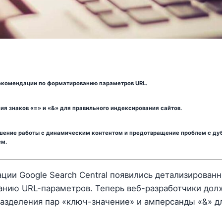
екомендации по форматированию параметров URL.
я знаков «=» и «&» для правильного индексирования сайтов.
шение работы с динамическим контентом и предотвращение проблем с ду
м.
ции Google Search Central появились детализирован
нию URL-параметров. Теперь веб-разработчики дол
разделения пар «ключ-значение» и амперсанды «&» д