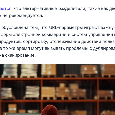
ается
, что альтернативные разделители, такие как д
ь не рекомендуется.
 обусловлена тем, что URL-параметры играют важную
атформ электронной коммерции и систем управления 
продуктов, сортировку, отслеживание действий польз
 в то же время могут вызывать проблемы с дублиров
на сканирование.