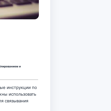
блированием и
ные инструкции по
жны использовать
ля связывания