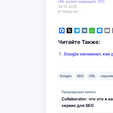
URL может навредить SEO
30.10.2025
В "Новости"
F
X
T
V
W
M
E
a
e
K
h
e
Читайте Также:
c
l
a
s
a
e
e
t
s
i
b
g
s
e
l
Google напомнил, как 
o
r
A
n
o
a
p
g
k
m
p
e
r
Google
SEO
URL
парам
Навигация по зап
Предыдущая запись
Collaborator: что это и 
сервис для SEO