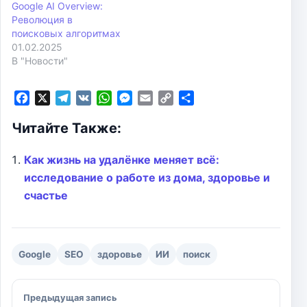
Google AI Overview:
Революция в
поисковых алгоритмах
01.02.2025
В "Новости"
F
X
T
V
W
M
E
C
О
a
e
K
h
e
m
o
т
Читайте Также:
c
l
a
s
a
p
п
e
e
t
s
i
y
р
b
g
s
e
l
L
а
Как жизнь на удалёнке меняет всё:
o
r
A
n
i
в
исследование о работе из дома, здоровье и
o
a
p
g
n
и
счастье
k
m
p
e
k
т
r
ь
Google
SEO
здоровье
ИИ
поиск
Навигация по записям
Предыдущая запись