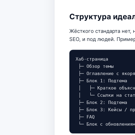
Структура идеал
Жёсткого стандарта нет, 
SEO, и под людей. Пример
Хаб-страница

 ├─ Обзор темы

 ├─ Оглавление с якоря
 ├─ Блок 1: Подтема

 │   ├─ Краткое объясн
 │   └─ Ссылки на стат
 ├─ Блок 2: Подтема

 ├─ Блок 3: Кейсы / пр
 ├─ FAQ
