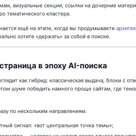
емам, визуальные секции, ссылки на дочерние матер
дро тематического кластера.
инается ещё на этапе, когда вы продумываете
архитек
ально хотите «держать» за собой в поиске.
страница в эпоху AI-поиска
глядит как гибрид: классическая выдача, блоки с отв
 этом шуме победить намного проще сайтам, где тема
разу по нескольким направлениям:
тный сигнал: «вот центральная точка темы»;
росмотра — человек не уходит после одного прочита