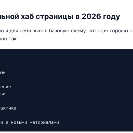
ьной хаб страницы в 2026 году
но я для себя вывел базовую схему, которая хорошо р
но так:
ми

ение

ьи

актика
