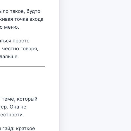
ыло такое, будто
живая точка входа
по меню.
аться просто
 честно говоря,
 дальше.
о теме, который
тер. Она не
местности.
 гайд: краткое