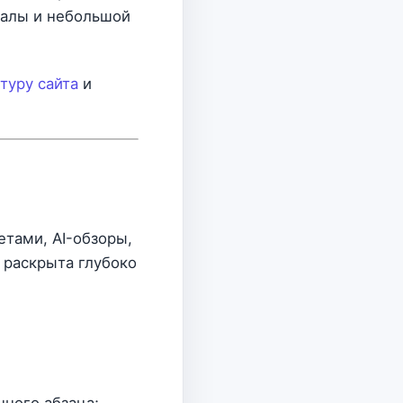
иалы и небольшой
туру сайта
и
етами, AI-обзоры,
 раскрыта глубоко
нного абзаца;