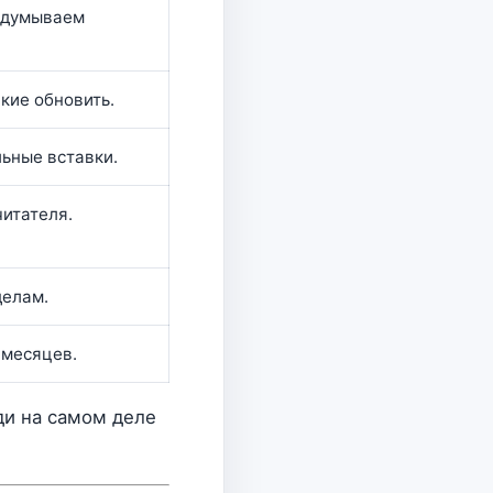
родумываем
акие обновить.
льные вставки.
читателя.
делам.
 месяцев.
ди на самом деле