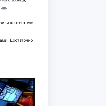
нней
роили контентную
дами. Достаточно