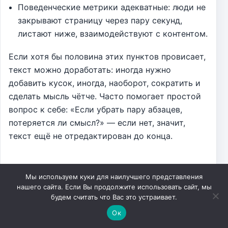
Поведенческие метрики адекватные: люди не
закрывают страницу через пару секунд,
листают ниже, взаимодействуют с контентом.
Если хотя бы половина этих пунктов провисает,
текст можно доработать: иногда нужно
добавить кусок, иногда, наоборот, сократить и
сделать мысль чётче. Часто помогает простой
вопрос к себе: «Если убрать пару абзацев,
потеряется ли смысл?» — если нет, значит,
текст ещё не отредактирован до конца.
Типичные ошибки при выборе
Мы используем куки для наилучшего представления
объёма
нашего сайта. Если Вы продолжите использовать сайт, мы
будем считать что Вас это устраивает.
На практике регулярно встречаются одни и те
Ок
же просчёты. Вот самые частые: