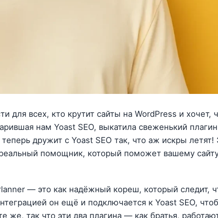
сти для всех, кто крутит сайты на WordPress и хочет,
дарившая нам Yoast SEO, выкатила свеженький плаги
н теперь дружит с Yoast SEO так, что аж искры летят!
 реальный помощник, который поможет вашему сайту
 Planner — это как надёжный кореш, который следит, ч
интеграцией он ещё и подключается к Yoast SEO, что
е же, так что эти два плагина — как братья, работаю