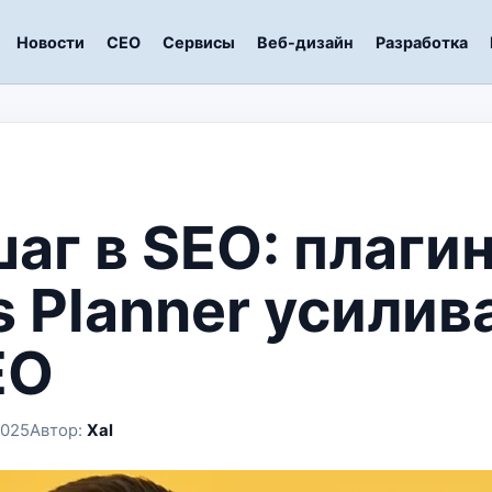
Новости
СЕО
Сервисы
Веб-дизайн
Разработка
аг в SEO: плаги
s Planner усилив
EO
2025
Автор:
Xal