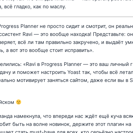
 всё гладко, как по маслу.
rogress Planner не просто сидит и смотрит, он реаль
ссистент Ravi — это вообще находка! Представьте: он
веряет, всё ли там правильно закручено, и выдаёт ум
ь, а вот это вообще стоит исправить».
елились: «Ravi в Progress Planner — это ваш личный 
чу и поможет настроить Yoast так, чтобы всё летал
ально мотивирует заняться сайтом, даже если вы в 
ийском
манда намекнула, что впереди нас ждёт ещё куча вся
любит быть на волне новинок, держите этот плагин на
щает стать must-have для всех, кто серьёзно настро