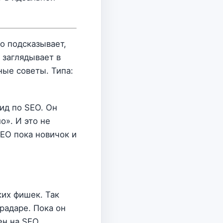
но подсказывает,
 заглядывает в
ные советы. Типа:
гид по SEO. Он
о». И это не
SEO пока новичок и
ких фишек. Так
 радаре. Пока он
ен на SEO.