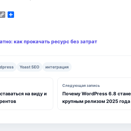
C
О
m
o
т
p
п
y
р
L
а
атно: как прокачать ресурс без затрат
i
в
n
и
k
т
ь
dpress
Yoast SEO
интеграция
исям
Следующая запись
ставаться на виду и
Почему WordPress 6.8 стан
рентов
крупным релизом 2025 года