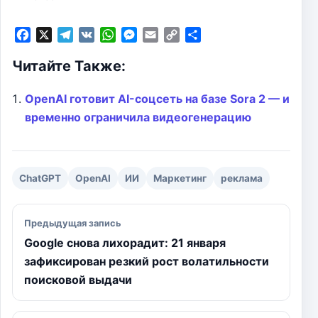
F
X
T
V
W
M
E
C
О
a
e
K
h
e
m
o
т
Читайте Также:
c
l
a
s
a
p
п
e
e
t
s
i
y
р
b
g
s
e
l
L
а
OpenAI готовит AI-соцсеть на базе Sora 2 — и
o
r
A
n
i
в
временно ограничила видеогенерацию
o
a
p
g
n
и
k
m
p
e
k
т
r
ь
ChatGPT
OpenAI
ИИ
Маркетинг
реклама
Навигация по записям
Предыдущая запись
Google снова лихорадит: 21 января
зафиксирован резкий рост волатильности
поисковой выдачи