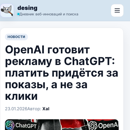
Перейти к содержимому
desing
Откр
Дневник веб-инноваций и поиска
НОВОСТИ
OpenAI готовит
рекламу в ChatGPT:
платить придётся за
показы, а не за
клики
23.01.2026
Автор:
Xal