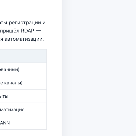
аты регистрации и
у пришёл RDAP —
ля автоматизации.
ованный)
е каналы)
рыты
оматизация
CANN