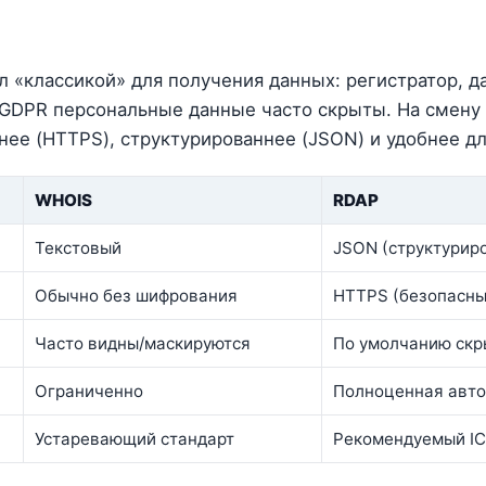
 «классикой» для получения данных: регистратор, д
е GDPR персональные данные часто скрыты. На смен
нее (HTTPS), структурированнее (JSON) и удобнее д
WHOIS
RDAP
Текстовый
JSON (структурир
Обычно без шифрования
HTTPS (безопасны
Часто видны/маскируются
По умолчанию ск
Ограниченно
Полноценная авт
Устаревающий стандарт
Рекомендуемый I