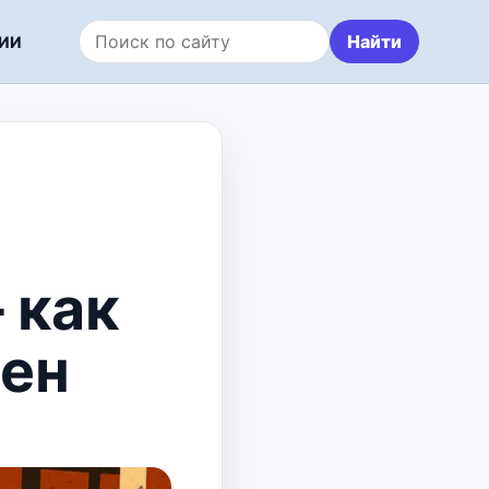
Найти
ИИ
Поиск по сайту
 как
мен