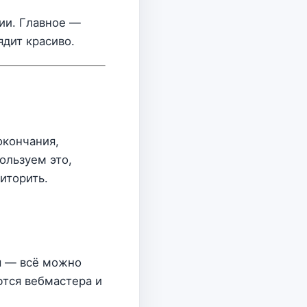
ии. Главное —
дит красиво.
окончания,
ользуем это,
иторить.
я — всё можно
уются вебмастера и