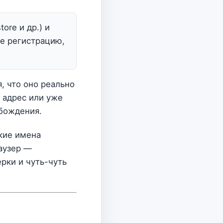
tore и др.) и
те регистрацию,
, что оно реально
 адрес или уже
обождения.
ткие имена
раузер —
рки и чуть-чуть