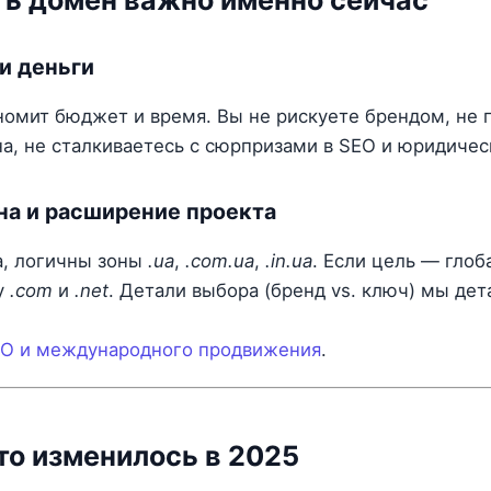
ь домен важно именно сейчас
и деньги
номит бюджет и время. Вы не рискуете брендом, не 
а, не сталкиваетесь с сюрпризами в SEO и юридичес
на и расширение проекта
а, логичны зоны
.ua
,
.com.ua
,
.in.ua
. Если цель — гло
у
.com
и
.net
. Детали выбора (бренд vs. ключ) мы дет
EO и международного продвижения
.
то изменилось в 2025