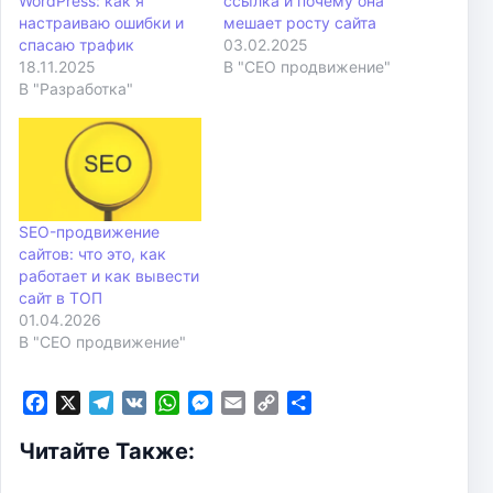
WordPress: как я
ссылка и почему она
настраиваю ошибки и
мешает росту сайта
спасаю трафик
03.02.2025
18.11.2025
В "СЕО продвижение"
В "Разработка"
SEO-продвижение
сайтов: что это, как
работает и как вывести
сайт в ТОП
01.04.2026
В "СЕО продвижение"
F
X
T
V
W
M
E
C
О
a
e
K
h
e
m
o
т
Читайте Также:
c
l
a
s
a
p
п
e
e
t
s
i
y
р