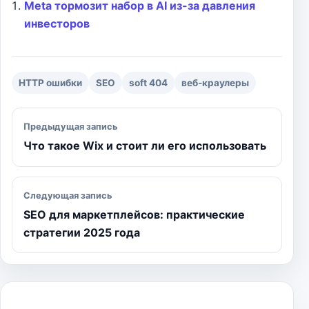
b
g
s
e
l
L
а
Meta тормозит набор в AI из-за давления
o
r
A
n
i
в
инвесторов
o
a
p
g
n
и
k
m
p
e
k
т
r
ь
HTTP ошибки
SEO
soft 404
веб-краулеры
Навигация по записям
Предыдущая запись
Что такое Wix и стоит ли его использовать
Следующая запись
SEO для маркетплейсов: практические
стратегии 2025 года