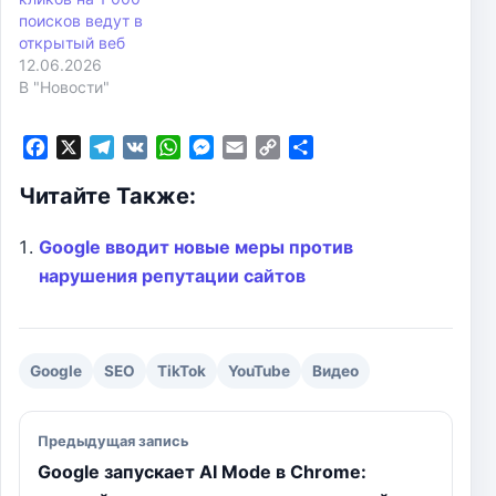
поисков ведут в
открытый веб
12.06.2026
В "Новости"
F
X
T
V
W
M
E
C
О
a
e
K
h
e
m
o
т
Читайте Также:
c
l
a
s
a
p
п
e
e
t
s
i
y
р
b
g
s
e
l
L
а
Google вводит новые меры против
o
r
A
n
i
в
нарушения репутации сайтов
o
a
p
g
n
и
k
m
p
e
k
т
r
ь
Google
SEO
TikTok
YouTube
Видео
Навигация по записям
Предыдущая запись
Google запускает AI Mode в Chrome: