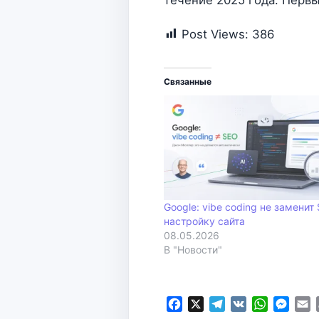
течение 2025 года. Первы
Post Views:
386
Связанные
Google: vibe coding не заменит
настройку сайта
08.05.2026
В "Новости"
F
X
T
V
W
M
E