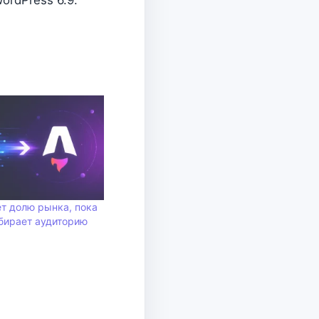
ordPress 6.9.
ет долю рынка, пока
абирает аудиторию