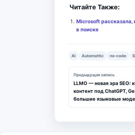
a
e
K
h
e
Читайте Также:
c
l
a
s
a
e
e
t
s
i
b
g
s
e
l
Microsoft рассказала,
o
r
A
n
в поиске
o
a
p
g
k
m
p
e
r
AI
Automattic
no-code
Навигация по зап
Предыдущая запись
LLMO — новая эра SEO: 
контент под ChatGPT, Ge
большие языковые мод