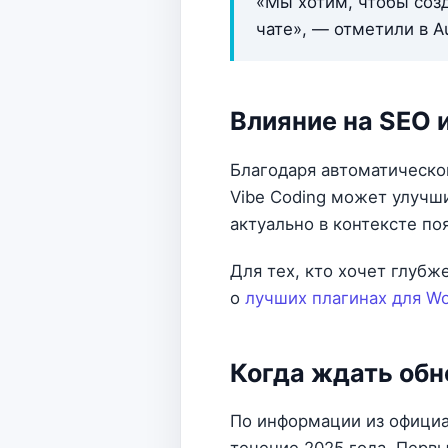
«Мы хотим, чтобы созд
чате», — отметили в Au
Влияние на SEO 
Благодаря автоматическо
Vibe Coding может улучш
актуально в контексте п
Для тех, кто хочет глубж
о
лучших плагинах для Wo
Когда ждать обн
По информации из официа