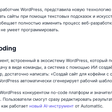
зработчик WordPress, представила новую технологи
ать сайты при помощи текстовых подсказок и искусс
 обещает полностью изменить процесс веб-разработки
 не умеет программировать.
oding
мент, встроенный в экосистему WordPress, который п
дачу в виде команды, а система с помощью ИИ созда
р, достаточно написать: «Создай сайт для кофейни с
WordPress автоматически сгенерирует рабочий шабло
WordPress конкурентом no-code платформ и значите
. Пользователи смогут сразу редактировать результат
 как работает
новый AI-инструмент
от Automattic.