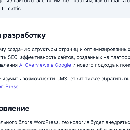
ание сайтов стало таким же простым, как отправка 
tomattic.
и разработку
му созданию структуры страниц и оптимизированных 
ить SEO-эффективность сайтов, созданных на платфо
оявления
AI Overviews в Google
и нового подхода к пои
е изучить возможности CMS, стоит также обратить в
rdPress
.
овление
льного блога WordPress, технология будет внедрятьс