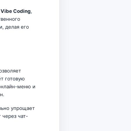
ю
Vibe Coding
,
твенного
, делая его
озволяет
ёт готовую
 онлайн-меню и
н.
льно упрощает
 через чат-