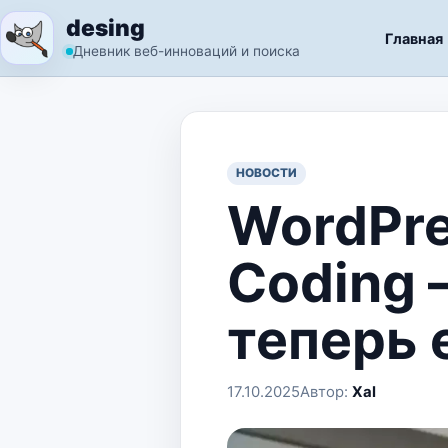
Перейти к содержимому
desing
Главная
Дневник веб-инноваций и поиска
НОВОСТИ
WordPre
Coding 
теперь
17.10.2025
Автор:
Xal