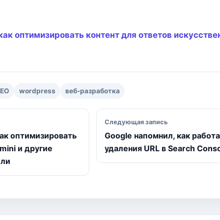
m
o
т
p
п
y
р
L
а
 как оптимизировать контент для ответов искусстве
i
в
n
и
k
т
ь
SEO
wordpress
веб-разработка
исям
Следующая запись
как оптимизировать
Google напомнил, как работ
mini и другие
удаления URL в Search Cons
ели