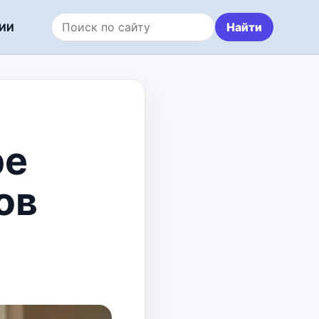
Найти
ИИ
Поиск по сайту
be
ов