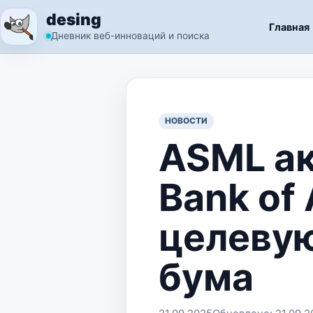
Перейти к содержимому
desing
Главная
Дневник веб-инноваций и поиска
НОВОСТИ
ASML ак
Bank of
целевую
бума