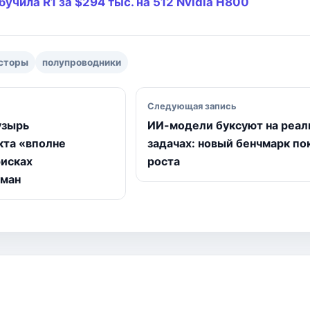
учила R1 за $294 тыс. на 512 Nvidia H800
i
в
n
и
k
т
ь
сторы
полупроводники
исям
Следующая запись
узырь
ИИ-модели буксуют на реал
кта «вполне
задачах: новый бенчмарк п
рисках
роста
тман