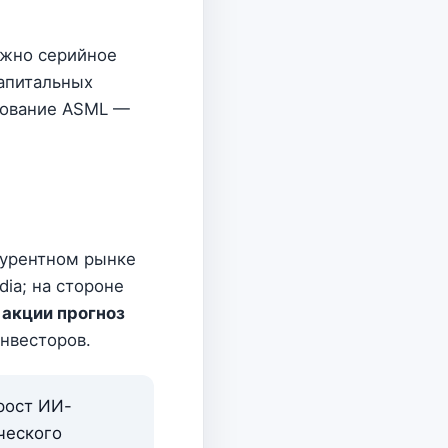
ожно серийное
капитальных
удование ASML —
курентном рынке
ia; на стороне
акции прогноз
нвесторов.
рост ИИ-
ческого