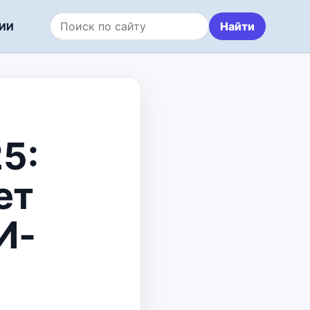
Найти
ИИ
Поиск по сайту
5:
ет
И-