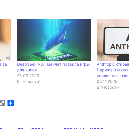
1 за
DeepSeek V3.1 меняет правила игры
Anthropic откр
для чипов
Париже и Мюнхе
25.08.2025
усиливает пози
В "Новости"
08.11.2025
В "Новости"
C
О
m
o
т
p
п
y
р
L
а