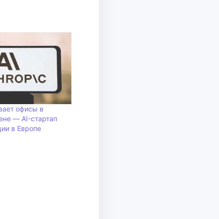
ывает офисы в
не — AI-стартап
ции в Европе