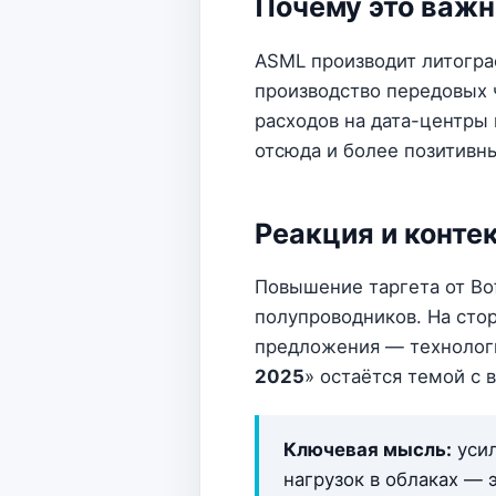
Почему это важ
ASML производит литогра
производство передовых 
расходов на дата-центры
отсюда и более позитивн
Реакция и конте
Повышение таргета от Bo
полупроводников. На стор
предложения — технологи
2025
» остаётся темой с
Ключевая мысль:
усил
нагрузок в облаках — 