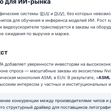
но для ИИ-рынка
фические системы (
EUV
и
DUV
), без которых невозм
чипов для обучения и инференса моделей ИИ. Рост 
 и видеоускорители транслируется в заказы на обор
ые ожидания по выручке и марже.
кст
fA добавляет уверенности инвесторам на высококон
оне спроса — масштабные заказы из экосистемы Nvid
ческая монополия ASML в EUV. В результате, «
ASML 
 высоким интересом у частных и институциональных и
ение конкуренции между производителями чипов и 
это структурный драйвер для поставщиков литографи