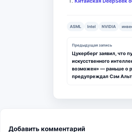
Китайская DeepSeek об
o
r
A
n
o
a
p
g
k
m
p
e
r
ASML
Intel
NVIDIA
инве
Навигация по зап
Предыдущая запись
Цукерберг заявил, что п
искусственного интелле
возможен» — раньше о 
предупреждал Сэм Аль
Добавить комментарий