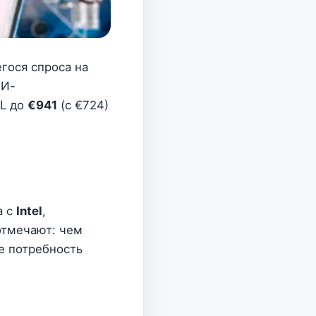
гося спроса на
ИИ-
ML до
€941
(с €724)
а с
Intel
,
 отмечают: чем
е потребность