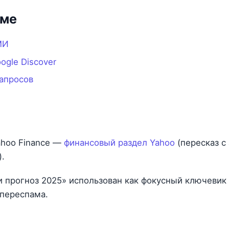
еме
МИ
ogle Discover
апросов
ahoo Finance —
финансовый раздел Yahoo
(пересказ с
.
 прогноз 2025» использован как фокусный ключевик 
 переспама.