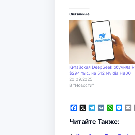
Связанные
Китайская DeepSeek обучила R
$294 тыс. на 512 Nvidia H800
20.09.2025
В "Новости"
F
X
T
V
W
M
E
a
e
K
h
e
Читайте Также:
c
l
a
s
a
e
e
t
s
i
b
g
s
e
l