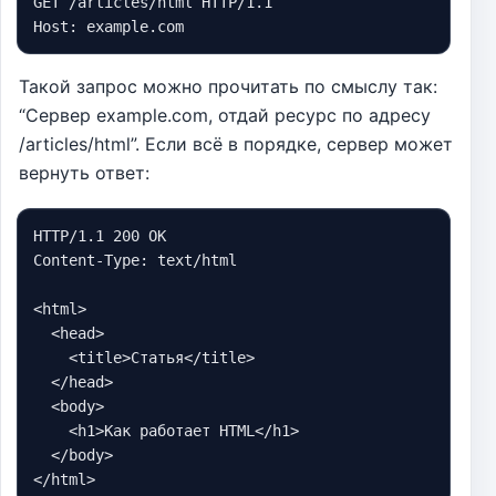
GET /articles/html HTTP/1.1

Host: example.com
Такой запрос можно прочитать по смыслу так:
“Сервер example.com, отдай ресурс по адресу
/articles/html”. Если всё в порядке, сервер может
вернуть ответ:
HTTP/1.1 200 OK

Content-Type: text/html

<html>

  <head>

    <title>Статья</title>

  </head>

  <body>

    <h1>Как работает HTML</h1>

  </body>

</html>