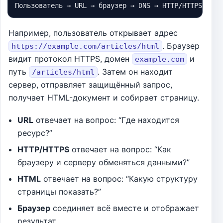
Пользователь → URL → браузер → DNS → HTTP/HTTPS-запр
Например, пользователь открывает адрес
. Браузер
https://example.com/articles/html
видит протокол HTTPS, домен
и
example.com
путь
. Затем он находит
/articles/html
сервер, отправляет защищённый запрос,
получает HTML-документ и собирает страницу.
URL
отвечает на вопрос: “Где находится
ресурс?”
HTTP/HTTPS
отвечает на вопрос: “Как
браузеру и серверу обменяться данными?”
HTML
отвечает на вопрос: “Какую структуру
страницы показать?”
Браузер
соединяет всё вместе и отображает
результат.