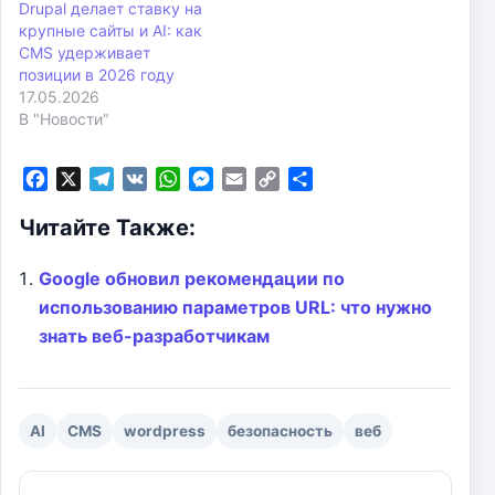
Drupal делает ставку на
крупные сайты и AI: как
CMS удерживает
позиции в 2026 году
17.05.2026
В "Новости"
F
X
T
V
W
M
E
C
О
a
e
K
h
e
m
o
т
Читайте Также:
c
l
a
s
a
p
п
e
e
t
s
i
y
р
b
g
s
e
l
L
а
Google обновил рекомендации по
o
r
A
n
i
в
использованию параметров URL: что нужно
o
a
p
g
n
и
знать веб-разработчикам
k
m
p
e
k
т
r
ь
AI
CMS
wordpress
безопасность
веб
Навигация по записям